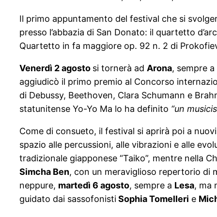
Il primo appuntamento del festival che si svolg
presso l’abbazia di San Donato: il quartetto d’arc
Quartetto in fa maggiore op. 92 n. 2 di Prokofiev
Venerdì 2 agosto
si tornerà ad
Arona
, sempre a 
aggiudicò il primo premio al Concorso internazion
di Debussy, Beethoven, Clara Schumann e Brahms, 
statunitense Yo-Yo Ma lo ha definito
“un musicis
Come di consueto, il festival si aprirà poi a nuo
spazio alle percussioni, alle vibrazioni e alle evol
tradizionale giapponese “Taiko”, mentre nella Ch
Simcha Ben
, con un meraviglioso repertorio d
neppure,
martedì 6 agosto
, sempre a
Lesa
, ma 
guidato dai sassofonisti
Sophia Tomelleri
e
Mich