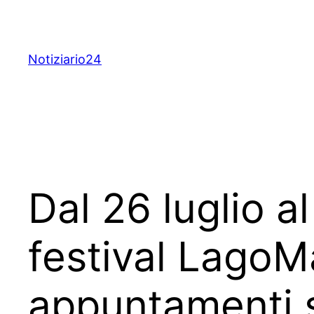
Skip
to
content
Notiziario24
Dal 26 luglio a
festival LagoM
appuntamenti 