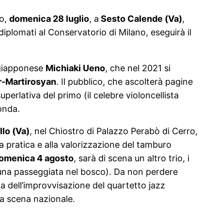
go,
domenica 28 luglio
, a
Sesto Calende (Va)
,
diplomati al Conservatorio di Milano, eseguirà il
a giapponese
Michiaki Ueno
, che nel 2021 si
r-Martirosyan
. Il pubblico, che ascolterà pagine
rlativa del primo (il celebre violoncellista
conda.
lo (Va)
, nel Chiostro di Palazzo Perabò di Cerro,
a pratica e alla valorizzazione del tamburo
domenica 4 agosto
, sarà di scena un altro trio, i
una passeggiata nel bosco). Da non perdere
gna dell’improvvisazione del quartetto jazz
va scena nazionale.