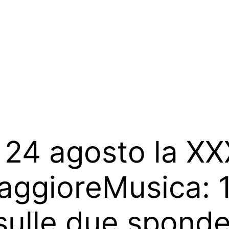
l 24 agosto la X
aggioreMusica: 
sulle due sponde