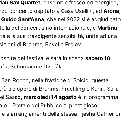
ian Sax Quartet
, ensemble fresco ed energico,
erzo concerto ospitato a Casa Usellini, ad
Arona
,
Guido Sant’Anna
, che nel 2022 si è aggiudicato
stella del concertismo internazionale, e
Martina
tà e la sua travolgente sensibilità, unite ad una
izioni di Brahms, Ravel e Frolov.
 ospite del festival e sarà in scena
sabato 10
artók, Schumann e Dvořák.
i San Rocco, nella frazione di Solcio, questa
rà tre opere di Brahms, Fruehling e Kahn. Sulla
del Sasso,
mercoledì 14 agosto
è in programma
 e il Premio del Pubblico al prestigioso
 e arrangiamenti della stessa Tjasha Gafner di