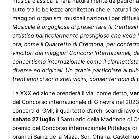
musica classica la farà naturalmente da padrona,
tutto tra le bellezze architettoniche e naturali 
maggiori organismi musicali nazionali per diffusio
Musicale è orgogliosa di presentare la trentes
artistico particolarmente prestigioso che vede l
ora, come il Quartetto di Cremona, per confermar
vincitori dei maggiori Concorsi Internazionali, d
concertismo internazionale come il clarinettista 
diverse ed originali. Un grazie particolare al pub
trent’anni ci sono stati vicini, consentendoci di 
La XXX edizione prenderà il via, come detto,
ven
del Concorso internazionale di Ginevra nel 2023.
concerti di GMI, il quartetto d’archi scandinav
sabato 27 luglio
il Santuario della Madonna di C
premio del Concorso internazionale Pittaluga d
brani di Sáinz de la Maza, Sor, Ohana, Casteln