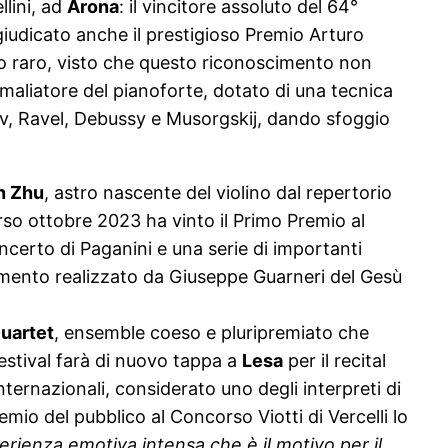
llini, ad
Arona
: il vincitore assoluto del 64°
iudicato anche il prestigioso Premio Arturo
to raro, visto che questo riconoscimento non
maliatore del pianoforte, dotato di una tecnica
ov, Ravel, Debussy e Musorgskij, dando sfoggio
n Zhu
, astro nascente del violino dal repertorio
so ottobre 2023 ha vinto il Primo Premio al
ncerto di Paganini e una serie di importanti
trumento realizzato da Giuseppe Guarneri del Gesù
uartet
, ensemble coeso e pluripremiato che
festival farà di nuovo tappa a
Lesa
per il recital
internazionali, considerato uno degli interpreti di
emio del pubblico al Concorso Viotti di Vercelli lo
erienza emotiva intensa che è il motivo per il