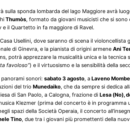
erà sulla sponda lombarda del lago Maggiore avrà luo
hi
Thumòs
, formato da giovani musicisti che si sono 
 e il Quartetto in fa maggiore di Ravel.
Casa Usellini, dove saranno di scena il violoncellist
ale di Ginevra, e la pianista di origini armene
Ani Te
potrà apprezzare la musicalità unica e la tecnica supe
ta favoloso”
) e il virtuosismo e la sensibilità della se
vi panorami sonori:
sabato 3 agosto
, a
Laveno Mombel
uzioni del trio
Munedaiko
, che da sempre si dedica all
iesa di San Paolo, a Calogna, frazione di
Lesa (No), 
i musica Klezmer (prima del concerto è in programma 
negli spazi della Società Operaia, il concerto all’inse
ele Tino
, due tra i giovani più promettenti della nuo