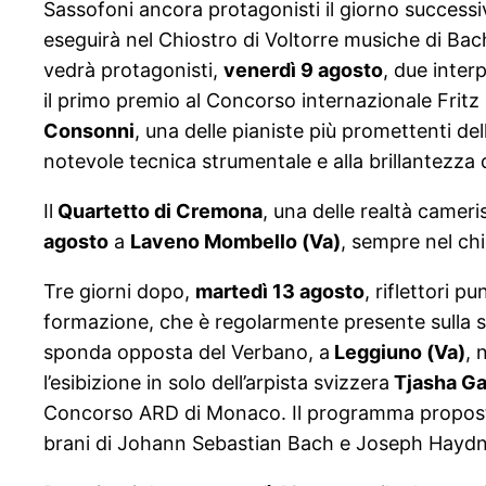
Sassofoni ancora protagonisti il giorno success
eseguirà nel Chiostro di Voltorre musiche di Bac
vedrà protagonisti,
venerdì 9 agosto
, due interp
il primo premio al Concorso internazionale Fritz 
Consonni
, una delle pianiste più promettenti del
notevole tecnica strumentale e alla brillantezz
Il
Quartetto di Cremona
, una delle realtà cameri
agosto
a
Laveno Mombello (Va)
, sempre nel ch
Tre giorni dopo,
martedì 13 agosto
, riflettori pu
formazione, che è regolarmente presente sulla s
sponda opposta del Verbano, a
Leggiuno (Va)
, 
l’esibizione in solo dell’arpista svizzera
Tjasha Ga
Concorso ARD di Monaco. Il programma proposto 
brani di Johann Sebastian Bach e Joseph Haydn