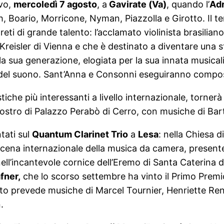
ivo,
mercoledì 7 agosto
, a
Gavirate (Va)
, quando l’
Adr
h, Boario, Morricone, Nyman, Piazzolla e Girotto. Il t
reti di grande talento: l’acclamato violinista brasiliano
Kreisler di Vienna e che è destinato a diventare una 
la sua generazione, elogiata per la sua innata musicali
a del suono. Sant’Anna e Consonni eseguiranno compos
stiche più interessanti a livello internazionale, tornerà
iostro di Palazzo Perabò di Cerro, con musiche di B
ntati sul
Quantum Clarinet Trio
a
Lesa
: nella Chiesa d
cena internazionale della musica da camera, presente
nell’incantevole cornice dell’Eremo di Santa Caterina 
fner,
che lo scorso settembre ha vinto il Primo Premio
prevede musiche di Marcel Tournier, Henriette Renié
.