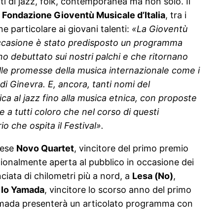
i di jazz, folk, contemporanea ma non solo. Il
a
Fondazione Gioventù Musicale d’Italia
, tra i
ne particolare ai giovani talenti:
«La Gioventù
’occasione è stato predisposto un programma
no debuttato sui nostri palchi e che ritornano
alle promesse della musica internazionale come i
di Ginevra. E, ancora, tanti nomi del
ica al jazz fino alla musica etnica, con proposte
 e a tutti coloro che nel corso di questi
io che ospita il Festival».
nese
Novo Quartet
, vincitore del primo premio
zionalmente aperta al pubblico in occasione dei
iata di chilometri più a nord, a
Lesa (No)
,
e
Io Yamada
, vincitore lo scorso anno del primo
Yamada presenterà un articolato programma con