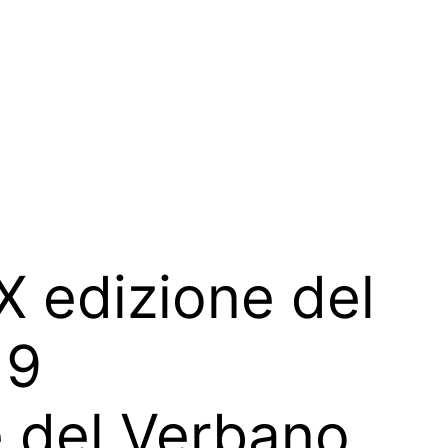
XX edizione del
19
 del Verbano