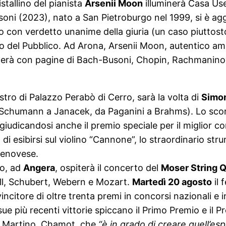
ristallino del pianista
Arsenii Moon
illuminerà Casa Use
oni (2023), nato a San Pietroburgo nel 1999, si è agg
o con verdetto unanime della giuria (un caso piuttos
o del Pubblico. Ad Arona, Arsenii Moon, autentico am
imenterà con pagine di Bach-Busoni, Chopin, Rachmanin
ostro di Palazzo Perabò di Cerro, sarà la volta di
Simo
a Schumann a Janacek, da Paganini a Brahms). Lo scor
udicandosi anche il premio speciale per il miglior co
à di esibirsi sul violino “Cannone”, lo straordinario s
genovese.
ro, ad
Angera
, ospiterà il concerto del
Moser String Q
l, Schubert, Webern e Mozart.
Martedì 20 agosto
il 
vincitore di oltre trenta premi in concorsi nazionali e 
 più recenti vittorie spiccano il Primo Premio e il Pr
n Martino, Chamot, che
“è in grado di creare quell’esp