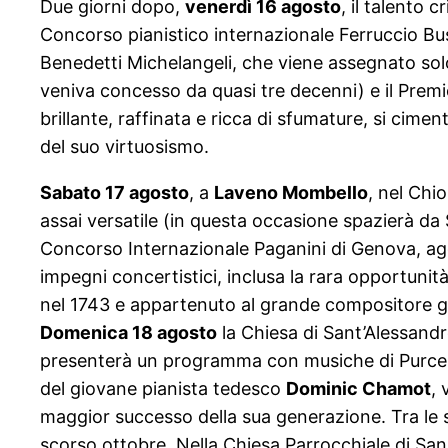
Due giorni dopo,
venerdì 16 agosto
, il talento c
Concorso pianistico internazionale Ferruccio Bus
Benedetti Michelangeli, che viene assegnato sol
veniva concesso da quasi tre decenni) e il Premi
brillante, raffinata e ricca di sfumature, si c
del suo virtuosismo.
Sabato 17 agosto
, a
Laveno Mombello
, nel Chi
assai versatile (in questa occasione spazierà d
Concorso Internazionale Paganini di Genova, aggi
impegni concertistici, inclusa la rara opportunit
nel 1743 e appartenuto al grande compositore 
Domenica 18 agosto
la Chiesa di Sant’Alessand
presenterà un programma con musiche di Purcel
del giovane pianista tedesco
Dominic Chamot
, 
maggior successo della sua generazione. Tra le sue
scorso ottobre. Nella Chiesa Parrocchiale di Sa