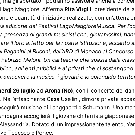
 ma gli spettatori potranno assistere anche a concert
del lago Maggiore. Afferma
Rita Virgili
, presidente dell
ne e quantità di iniziative realizzate, con un’attenzio
ima edizione del Festival LagoMaggioreMusica. Per l
a presenza di grandi musicisti che, giovanissimi, han
e il loro affetto per la nostra istituzione, accanto 
al Paganini al Busoni, dall’ARD di Monaco al Concorso 
Fabrizio Meloni. Un cartellone che spazia dalla class
blico, agli enti pubblici e ai privati che ci sostengono
promuovere la musica, i giovani e lo splendido territor
erdì 26 luglio
ad
Arona (No)
, con il concerto del da
 Nell’affascinante Casa Usellini, dimora privata ecce
o eseguirà musiche di Langgaard e Schumann. Una manc
ampagna accoglierà il giovane chitarrista giappones
i Alessandria. Dotato di un impressionante talento, 
uovo Tedesco e Ponce.