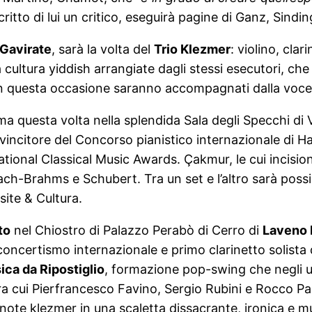
itto di lui un critico, eseguirà pagine di Ganz, Sinding
Gavirate
, sarà la volta del
Trio Klezmer
: violino, cla
a cultura yiddish arrangiate dagli stessi esecutori, ch
he in questa occasione saranno accompagnati dalla voce
 ma questa volta nella splendida Sala degli Specchi di 
 vincitore del Concorso pianistico internazionale di 
onal Classical Music Awards. Çakmur, le cui incisioni h
-Brahms e Schubert. Tra un set e l’altro sarà possibil
site & Cultura.
to
nel Chiostro di Palazzo Perabò di Cerro di
Laveno
oncertismo internazionale e primo clarinetto solista 
ica da Ripostiglio
, formazione pop-swing che negli ul
tra cui Pierfrancesco Favino, Sergio Rubini e Rocco P
 le note klezmer in una scaletta dissacrante, ironica e