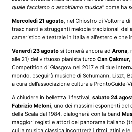
quale facciamo o ascoltiamo musica”
come ha scr
Mercoledì 21 agosto
, nel Chiostro di Voltorre di
trascinanti e struggenti melodie tradizionali dell
cameristico e teatrale in Italia e all’estero e c
Venerdì 23 agosto
si tornerà ancora ad
Arona
,
alle 21) del virtuoso pianista turco
Can Çakmur
,
Competition di Glasgow nel 2017 e di due Internati
mondo, eseguirà musiche di Schumann, Liszt, Bach
a cura dell’associazione culturale ProntoGuide-Vi
A chiudere in bellezza il festival,
sabato 24 agos
Fabrizio Meloni
, uno dei massimi esponenti del c
della Scala dal 1984, dialogherà con la band
Mus
maggiori registi e attori del panorama italiano (
cui la musica classica incontrerà i ritmi latini e