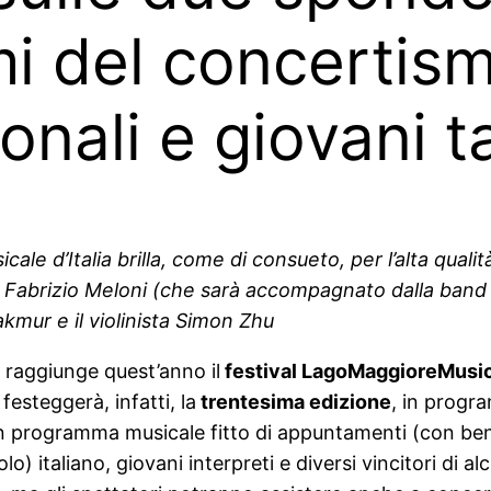
 del concertismo
onali e giovani t
e d’Italia brilla, come di consueto, per l’alta qualit
a Fabrizio Meloni (che sarà accompagnato dalla band Mu
mur e il violinista Simon Zhu
raggiunge quest’anno il
festival LagoMaggioreMusi
esteggerà, infatti, la
trentesima edizione
, in prog
un programma musicale fitto di appuntamenti (con be
 italiano, giovani interpreti e diversi vincitori di alc