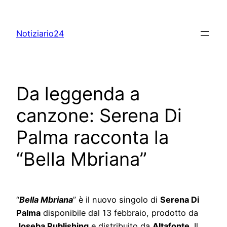
Skip
to
Notiziario24
content
Da leggenda a
canzone: Serena Di
Palma racconta la
“Bella Mbriana”
“
Bella Mbriana
” è il nuovo singolo di
Serena Di
Palma
disponibile dal 13 febbraio, prodotto da
Joseba Publishing
e distribuito da
Altafonte
. Il