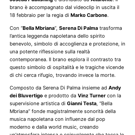
brano è accompagnato dal videoclip in uscita il
18 febbraio per la regia di
Marko Carbone
.
Con “
Bella Mbriana
“,
Serena Di Palma
trasforma
l’antica leggenda napoletana dello spirito
benevolo, simbolo di accoglienza e protezione, in
una potente riflessione sulla realtà
contemporanea. Il brano esplora il contrasto tra
questo simbolo di ospitalità e le tragiche vicende
di chi cerca rifugio, trovando invece la morte.
Composto da Serena Di Palma insieme ad
Andy
dei Bluvertigo
e prodotto da
Vinz Turner
con la
supervisione artistica di
Gianni Testa
, “Bella
Mbriana” fonde magistralmente sonorità della
musica napoletana con influenze dal pop
moderno e dalla world music, creando
un’atmosfera intensa e coinvolgente che tocca le