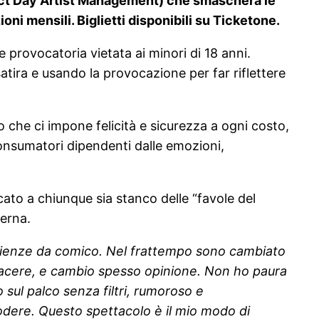
fect Day Artist Management) che smaschera le
ioni mensili. Biglietti disponibili su Ticketone.
e provocatoria vietata ai minori di 18 anni.
atira e usando la provocazione per far riflettere
o che ci impone felicità e sicurezza a ogni costo,
nsumatori dipendenti dalle emozioni,
cato a chiunque sia stanco delle “favole del
derna.
erienze da comico. Nel frattempo sono cambiato
iacere, e cambio spesso opinione. Non ho paura
sul palco senza filtri, rumoroso e
lodere. Questo spettacolo è il mio modo di