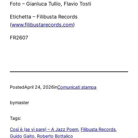
Foto – Gianluca Tullio, Flavio Tosti
Etichetta – Filibusta Records
(
www.filibustarecords.com
)
FR2607
Posted
April 24, 2026
in
Comunicati stampa
by
master
Tags:
Così è (se vi pare) – A Jazz Poem
, 
Filibusta Records
, 
Guido Gaito
, 
Roberto Bottalico