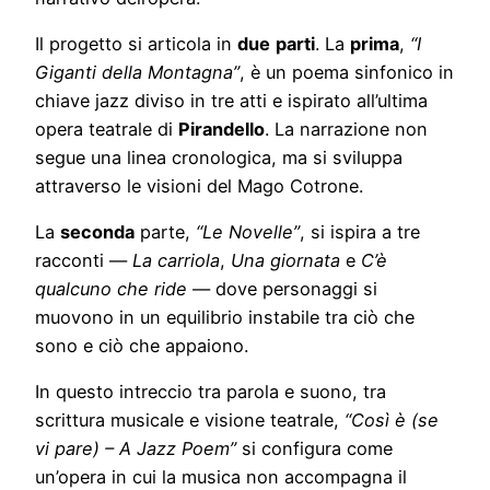
Il progetto si articola in
due
parti
. La
prima
,
“I
Giganti della Montagna”
, è un poema sinfonico in
chiave jazz diviso in tre atti e ispirato all’ultima
opera teatrale di
Pirandello
. La narrazione non
segue una linea cronologica, ma si sviluppa
attraverso le visioni del Mago Cotrone.
La
seconda
parte,
“Le Novelle”
, si ispira a tre
racconti —
La carriola
,
Una giornata
e
C’è
qualcuno che ride
— dove personaggi si
muovono in un equilibrio instabile tra ciò che
sono e ciò che appaiono.
In questo intreccio tra parola e suono, tra
scrittura musicale e visione teatrale,
“Così è (se
vi pare) – A Jazz Poem”
si configura come
un’opera in cui la musica non accompagna il