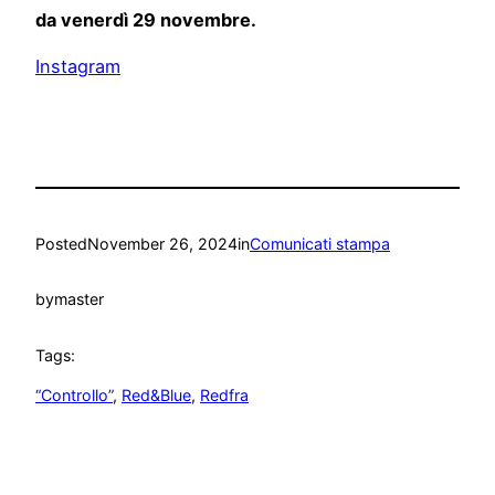
da venerdì 29 novembre.
Instagram
Posted
November 26, 2024
in
Comunicati stampa
by
master
Tags:
“Controllo”
, 
Red&Blue
, 
Redfra