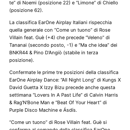
te” di Noemi (posizione 22) e “Limone” di Chiello
(posizione 62).
La classifica EarOne Airplay Italiani rispecchia
quella generale con “Come un tuono” di Rose
Villain feat. Guè (+4) che precede “Veleno” di
Tananai (secondo posto, -1) e “Ma che idea” dei
BNKR44 & Pino D’Angiò (stabile in terza
posizione).
Confermate le prime tre posizioni della classifica
EarOne Airplay Dance: “All Night Long” di Kungs X
David Guetta X Izzy Bizu precede anche questa
settimana “Lovers In A Past Life” di Calvin Harris
& Rag’N’Bone Man e “Beat Of Your Heart” di
Purple Disco Machine e Ásdís.
“Come un tuono” di Rose Villain feat. Guè si
conferma al comando della classifica EarOne