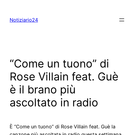
Skip
to
Notiziario24
content
“Come un tuono” di
Rose Villain feat. Guè
è il brano più
ascoltato in radio
È “Come un tuono” di Rose Villain feat. Guè la
canzone più ascoltata in radio questa settimana.