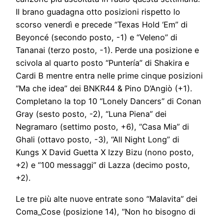
Il brano guadagna otto posizioni rispetto lo
scorso venerdì e precede “Texas Hold ‘Em” di
Beyoncé (secondo posto, -1) e “Veleno” di
Tananai (terzo posto, -1). Perde una posizione e
scivola al quarto posto “Puntería” di Shakira e
Cardi B mentre entra nelle prime cinque posizioni
“Ma che idea” dei BNKR44 & Pino D’Angiò (+1).
Completano la top 10 “Lonely Dancers” di Conan
Gray (sesto posto, -2), “Luna Piena” dei
Negramaro (settimo posto, +6), “Casa Mia” di
Ghali (ottavo posto, -3), “All Night Long” di
Kungs X David Guetta X Izzy Bizu (nono posto,
+2) e “100 messaggi” di Lazza (decimo posto,
+2).
Le tre più alte nuove entrate sono “Malavita” dei
Coma_Cose (posizione 14), “Non ho bisogno di