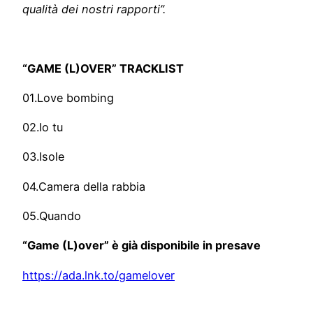
qualità dei nostri rapporti”.
“GAME (L)OVER” TRACKLIST
01.Love bombing
02.Io tu
03.Isole
04.Camera della rabbia
05.Quando
“Game (L)over” è già disponibile in presave
https://ada.lnk.to/gamelover