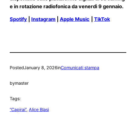
e in rotazione radiofonica da venerdì 9 gennaio.
Spotify
|
Instagram
|
Apple Music
|
TikTok
Posted
January 8, 2026
in
Comunicati stampa
by
master
Tags:
“Capirai”
, 
Alice Blasi