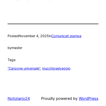
Posted
November 4, 2025
in
Comunicati stampa
by
master
Tags:
“Canzone universale”
, 
mucchioselvaggio
Notiziario24
Proudly powered by
WordPress