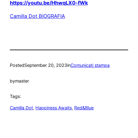
https://youtu.be/HhwqLX0-fWk
Camilla Dot BIOGRAFIA
Posted
September 20, 2023
in
Comunicati stampa
by
master
Tags:
Camilla Dot
, 
Happiness Awaits
, 
Red&Blue