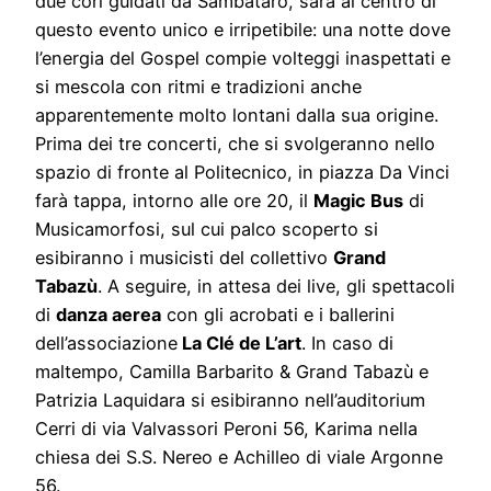
due cori guidati da Sambataro, sarà al centro di
questo evento unico e irripetibile: una notte dove
l’energia del Gospel compie volteggi inaspettati e
si mescola con ritmi e tradizioni anche
apparentemente molto lontani dalla sua origine.
Prima dei tre concerti, che si svolgeranno nello
spazio di fronte al Politecnico, in piazza Da Vinci
farà tappa, intorno alle ore 20, il
Magic Bus
di
Musicamorfosi, sul cui palco scoperto si
esibiranno i musicisti del collettivo
Grand
Tabazù
. A seguire, in attesa dei live, gli spettacoli
di
danza aerea
con gli acrobati e i ballerini
dell’associazione
La Clé de L’art
. In caso di
maltempo, Camilla Barbarito & Grand Tabazù e
Patrizia Laquidara si esibiranno nell’auditorium
Cerri di via Valvassori Peroni 56, Karima nella
chiesa dei S.S. Nereo e Achilleo di viale Argonne
56.