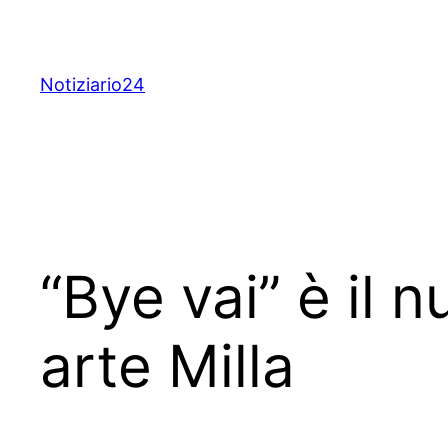
Skip
to
content
Notiziario24
“Bye vai” è il 
arte Milla