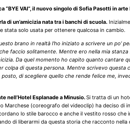
 “BYE VAI”, il nuovo singolo di Sofia Pasotti in arte 
a di un’amicizia nata tra i banchi di scuola.
Inizialme
re stata solo usata per ottenere qualcosa in cambio.
uesto brano in realtà l’ho iniziato a scrivere un po’ 
che faccio solitamente. Mentre ero nella mia stanza 
icizia. Da quel momento ho capito quanto cantare 
per colpa di questa persona. Mentre scrivevo questa 
osto, di scegliere quello che rende felice me, invece 
ente nell’Hotel Esplanade a Minusio.
Si tratta di un ho
uro Marchese (coreografo del videoclip) ha deciso di i
ricordano lo stile barocco e anche il vestito rosso ch
rcando di liberarmi da questa storia che racconto nella