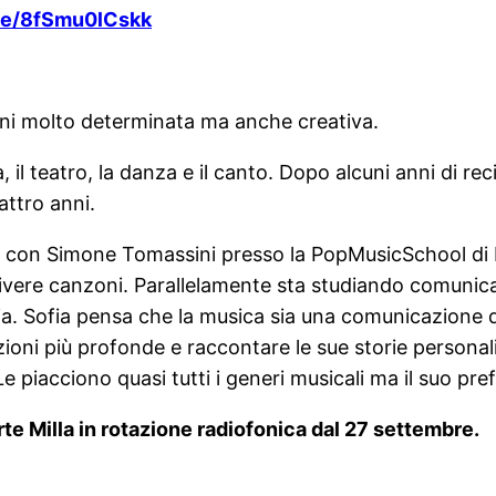
.be/8fSmu0lCskk
anni molto determinata ma anche creativa.
l teatro, la danza e il canto. Dopo alcuni anni di reci
attro anni.
 con Simone Tomassini presso la PopMusicSchool di P
ere canzoni. Parallelamente sta studiando comunicazi
udia. Sofia pensa che la musica sia una comunicazione 
oni più profonde e raccontare le sue storie personali.
 piacciono quasi tutti i generi musicali ma il suo prefe
arte Milla in rotazione radiofonica dal 27 settembre.