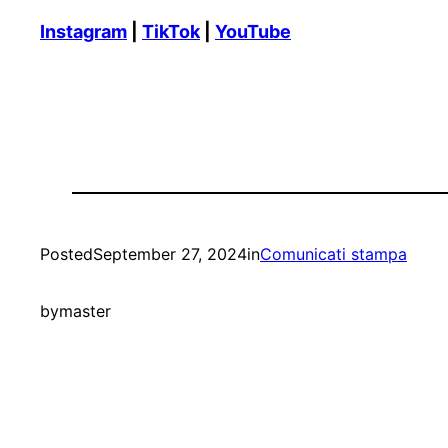
Instagram
|
TikTok
|
YouTube
Posted
September 27, 2024
in
Comunicati stampa
by
master