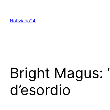
Skip
to
content
Notiziario24
Bright Magus: “
d’esordio