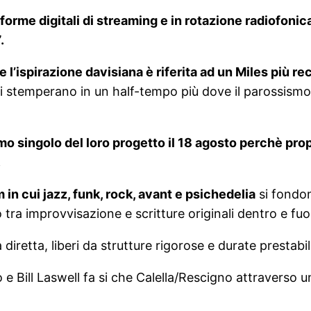
forme digitali di streaming e in rotazione radiofonic
.
 l’ispirazione davisiana è riferita ad un Miles più re
i stemperano in un half-tempo più dove il parossismo 
imo singolo del loro progetto il 18 agosto perchè pro
.
 in cui jazz, funk, rock, avant e psichedelia
si fondon
ra improvvisazione e scritture originali dentro e fuori
a diretta, liberi da strutture rigorose e durate prestabil
 e Bill Laswell fa si che Calella/Rescigno attraverso 