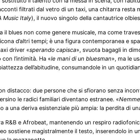
ostituito il talento con la messa in scena, con l’abit
racconti filtrati dal vetro di un taxi, una chitarra rest
 Music Italy
), il nuovo singolo della cantautrice olbies
zza il blues non come genere musicale, ma come travest
icona d’altri tempi; è una figura contemporanea e spa
axi driver «
sperando capisca
», svuota bagagli in dim
con l’intimità. Ha «
le mani di un bluesman
», ma le us
e piattezza dell’abitudine, consumandole in un quotidi
 distacco: due persone che si sfiorano senza incontr
rsino le radici familiari diventano estranee. «
Nemmeno
a una deriva esistenziale più ampia: la perdita di un
 tra R&B e Afrobeat, mantenendo un respiro radiofonico
 Reo sostiene magistralmente il testo, inserendolo in 
gue la mezzanotte.