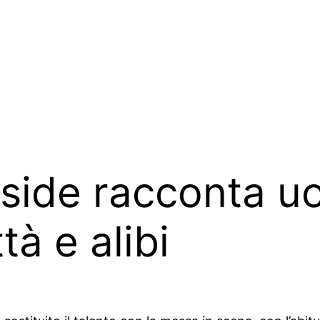
Iside racconta u
à e alibi