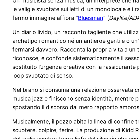
Un musicista senza musica, un interprete che ha s
le valigie svuotate sui letti di un monolocale e i 
fermo immagine affiora “
Bluesman
” (
Daylite/ADA
Un diario livido, un racconto tagliente che utili
archetipo romantico né un antieroe gentile o un’
fermarsi davvero. Racconta la propria vita a un t
riconosce, e confonde sistematicamente il sesso 
sostituito l’urgenza creativa con la rassicurant
loop svuotato di senso.
Nel brano si consuma una relazione osservata con
musica jazz e finiscono senza identità, mentre pe
spostando il discorso dal mero rapporto amoroso 
Musicalmente, il pezzo abita la linea di confine
scuotere, colpire, ferire. La produzione di Kidd
dettaglio sembra trarre linfa dal silenzio che se