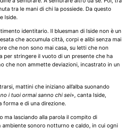
udine a sembrare. A sembrare altro da sé. Poi, tra
a muta tra le mani di chi la possiede. Da questo
e Iside.
imento identitario. Il bluesman di Iside non è un
esata che accumula città, corpi e alibi senza mai
ore che non sono mai casa, su letti che non
a per stringere il vuoto di un presente che ha
ano che non ammette deviazioni, incastrato in un
arsi, mattini che iniziano all’alba suonando
 i tuoi ormai sanno chi sei
», canta Iside,
a forma e di una direzione.
 ma lasciando alla parola il compito di
un ambiente sonoro notturno e caldo, in cui ogni