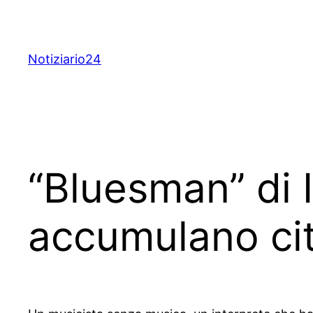
Skip
to
content
Notiziario24
“Bluesman” di 
accumulano citt