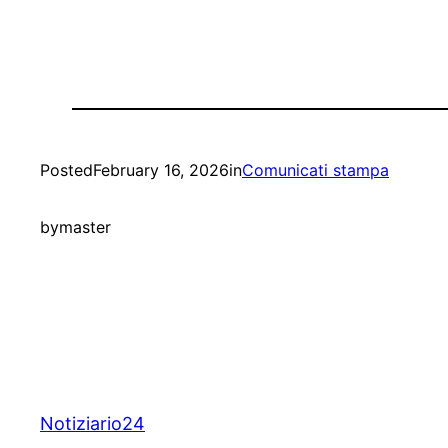
Posted
February 16, 2026
in
Comunicati stampa
by
master
Notiziario24