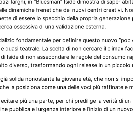
 spazi larghi, in “Bluesman” Iside dimostra di saper abit
elle dinamiche frenetiche dei nuovi centri creativi. N
smette di essere lo specchio della propria generazion
icerca ossessiva di una validazione esterna.
lizio fondamentale per definire questo nuovo “pop da
 quasi teatrale. La scelta di non cercare il climax fac
ntà di Iside di non assecondare le regole del consumo 
 diverso, trasformando ogni release in un piccolo rifu
à già solida nonostante la giovane età, che non si i
 che la posiziona come una delle voci più raffinate e
citare più una parte, per chi predilige la verità di un
gine pubblica e l’urgenza interiore e l’inizio di un nuo