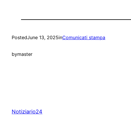
Posted
June 13, 2025
in
Comunicati stampa
by
master
Notiziario24