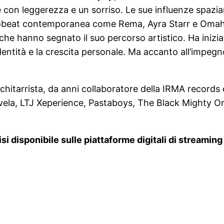
ide con leggerezza e un sorriso. Le sue influenze spazi
obeat contemporanea come Rema, Ayra Starr e Omah L
e che hanno segnato il suo percorso artistico. Ha inizi
dentità e la crescita personale. Ma accanto all’impegn
chitarrista, da anni collaboratore della IRMA records 
la, LTJ Xeperience, Pastaboys, The Black Mighty Or
Lisi disponibile sulle piattaforme digitali di streami