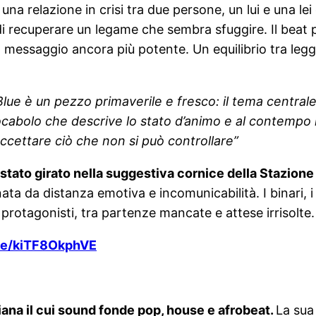
una relazione in crisi tra due persone, un lui e una le
 di recuperare un legame che sembra sfuggire. Il beat
 messaggio ancora più potente. Un equilibrio tra legg
Blue è un pezzo primaverile e fresco: il tema central
cabolo che descrive lo stato d’animo e al contempo il
ccettare ciò che non si può controllare”
, è stato girato nella suggestiva cornice della Stazion
nata da distanza emotiva e incomunicabilità. I binari, 
protagonisti, tra partenze mancate e attese irrisolte.
.be/kiTF8OkphVE
iana il cui sound fonde pop, house e afrobeat.
La sua 