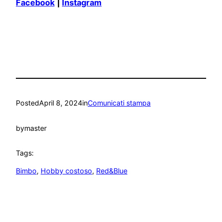
Facebook
|
Instagram
Posted
April 8, 2024
in
Comunicati stampa
by
master
Tags:
Bimbo
, 
Hobby costoso
, 
Red&Blue