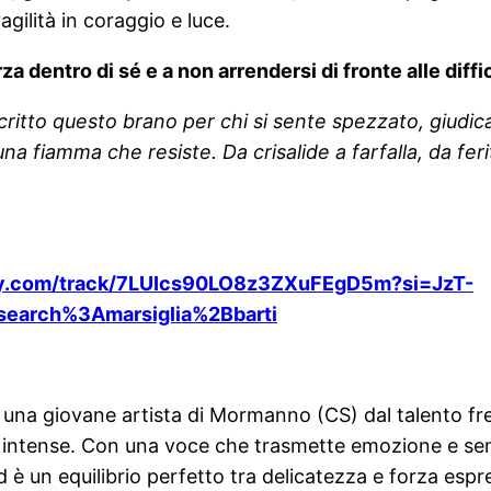
ilità in coraggio e luce.
rza dentro di sé e a non arrendersi di fronte alle diffi
critto questo brano per chi si sente spezzato, giudi
una fiamma che resiste. Da crisalide a farfalla, da fe
ify.com/track/7LUIcs90LO8z3ZXuFEgD5m?si=JzT-
earch%3Amarsiglia%2Bbarti
è una giovane artista di Mormanno (CS) dal talento fr
ad intense. Con una voce che trasmette emozione e sensi
und è un equilibrio perfetto tra delicatezza e forza es