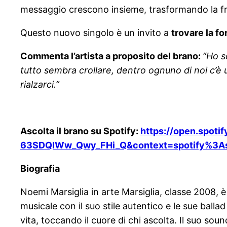
messaggio crescono insieme, trasformando la frag
Questo nuovo singolo è un invito a
trovare la fo
Commenta l’artista a proposito del brano:
“
Ho s
tutto sembra crollare, dentro ognuno di noi c’è 
rialzarci.”
Ascolta il brano su Spotify:
https://open.spot
63SDQIWw_Qwy_FHi_Q&context=spotify%3As
Biografia
Noemi Marsiglia in arte Marsiglia, classe 2008, 
musicale con il suo stile autentico e le sue ball
vita, toccando il cuore di chi ascolta. Il suo so