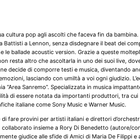
ua cultura pop agli ascolti che faceva fin da bambina.
a Battisti a Lennon, senza disdegnare il beat dei comp
le ballade acoustic version. Grazie a queste moltepli
 non resta altro che ascoltarla in uno dei suoi live, do
oline decide di comporre testi e musica, diventando an
 emozioni, lasciando con umiltà a voi ogni giudizio. L’
emia “Area Sanremo”. Specializzata in musica impattant
ilità di essere notata da importanti produttori, tra c
rafiche italiane come Sony Music e Warner Music.
 di fare provini per artisti italiani e direttori d’orc
a collaborato insieme a Rory Di Benedetto (autore/co
te giudice alle sfide di Amici di Maria De Filippi e a