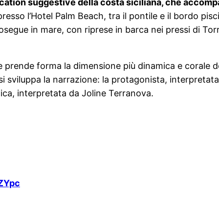
e location suggestive della costa siciliana, che acc
sso l’Hotel Palm Beach, tra il pontile e il bordo pis
prosegue in mare, con riprese in barca nei pressi di To
ve prende forma la dimensione più dinamica e corale del
i sviluppa la narrazione: la protagonista, interpretat
ica, interpretata da Joline Terranova.
ZYpc