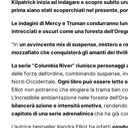
Kilpatrick inizia ad indagare e scopre subito un
prima siano stati scoperchiati nel presente, p
Le indagini di Mercy e Truman condurranno lung
intrecciati e oscuri come una foresta dell’Ore
“In
un avvincente mix di suspense, mistero e 
mozzafiato che conquisterà gli amanti dei thrill
La serie “Columbia River” riunisce personaggi a
delle forze dell’ordine, combinando suspense, in
Nord-Occidentale.
Ogni libro può essere letto s
Elliot non potranno che elogiare la trama ben cost
L’incredibile ambientazione nelle foreste dell’
bilancerà azione e intensità emotiva
, rendendo 
capitolo di una serie adrenalinica
che ha già conq
L’autrice bestseller Kendra Elliot ha infatti
vendut