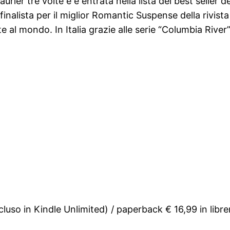
ier tre volte e è entrata nella lista dei best seller de
 e finalista per il miglior Romantic Suspense della rivi
e al mondo. In Italia grazie alle serie “Columbia River
so in Kindle Unlimited) / paperback € 16,99 in libreria