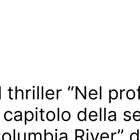
il thriller “Nel p
 capitolo della s
olumbia River” d