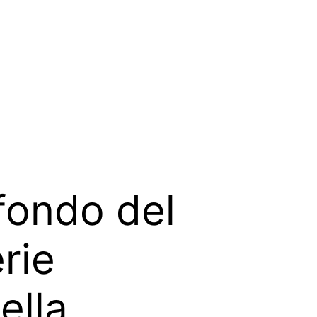
rofondo del
erie
ella