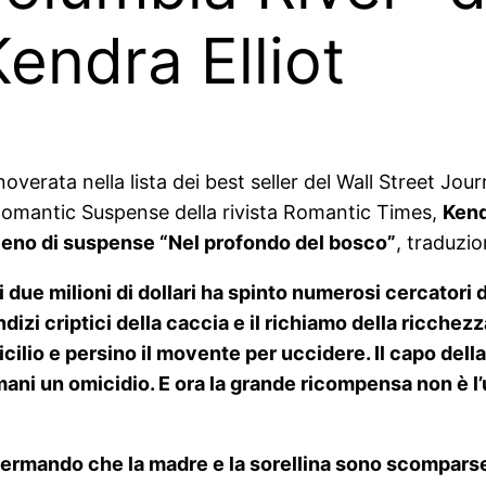
Kendra Elliot
erata nella lista dei best seller del Wall Street Journa
or Romantic Suspense della rivista Romantic Times,
Kend
 pieno di suspense “Nel profondo del bosco”
, traduzi
due milioni di dollari ha spinto numerosi cercatori d
indizi criptici della caccia e il richiamo della ricche
omicilio e persino il movente per uccidere. Il capo d
le mani un omicidio. E ora la grande ricompensa non è
fermando che la madre e la sorellina sono scomparse