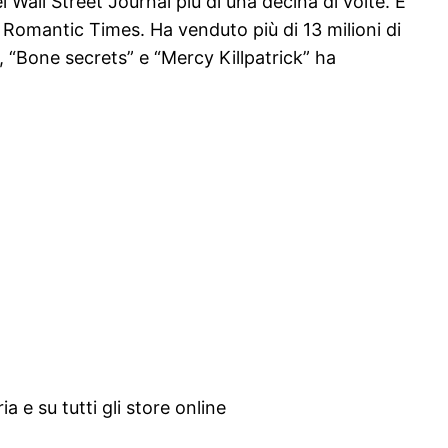
l Wall Street Journal più di una decina di volte. È
sta Romantic Times. Ha venduto più di 13 milioni di
”, “Bone secrets” e “Mercy Killpatrick” ha
 e su tutti gli store online