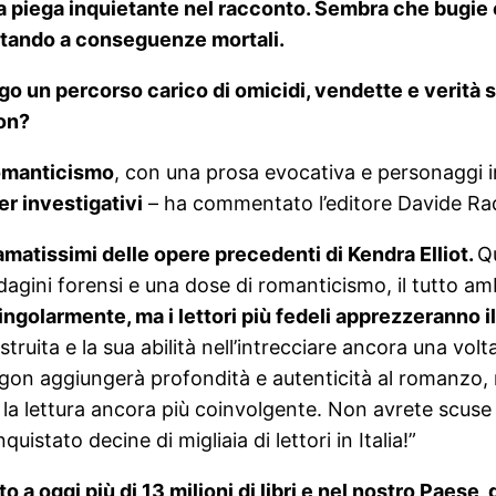
a piega inquietante nel racconto. Sembra che bugie e 
ortando a conseguenze mortali.
o un percorso carico di omicidi, vendette e verità s
gon?
romanticismo
, con una prosa evocativa e personaggi i
er investigativi
– ha commentato l’editore Davide Ra
matissimi delle opere precedenti di Kendra Elliot.
Qu
dagini forensi e una dose di romanticismo, il tutto am
ingolarmente, ma i lettori più fedeli apprezzeranno il
ruita e la sua abilità nell’intrecciare ancora una volta
Oregon aggiungerà profondità e autenticità al romanzo
la lettura ancora più coinvolgente. Non avrete scuse 
uistato decine di migliaia di lettori in Italia!”
o a oggi più di 13 milioni di libri e nel nostro Paese,