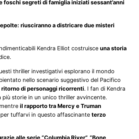
foschi segreti di famiglia iniziati sessant’anni
epolte:
riusciranno a districare due misteri
ndimenticabili Kendra Elliot costruisce
una storia
dice.
esti thriller investigativi esplorano il mondo
bientato nello scenario suggestivo del Pacifico
 ritorno di personaggi ricorrenti
. I fan di Kendra
 più storie in un unico thriller avvincente.
, mentre
il rapporto tra Mercy e Truman
per tuffarvi in questo affascinante
terzo
 grazie alle serie “Columbia River”, “Bone