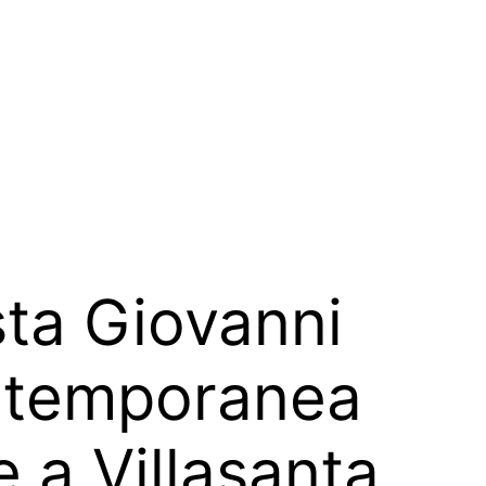
sta Giovanni
ontemporanea
e a Villasanta