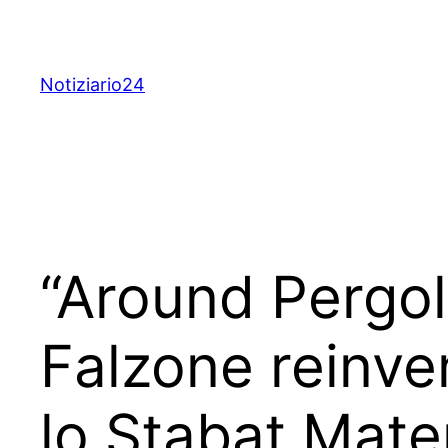
Skip
to
content
Notiziario24
“Around Pergole
Falzone reinv
lo Stabat Mater