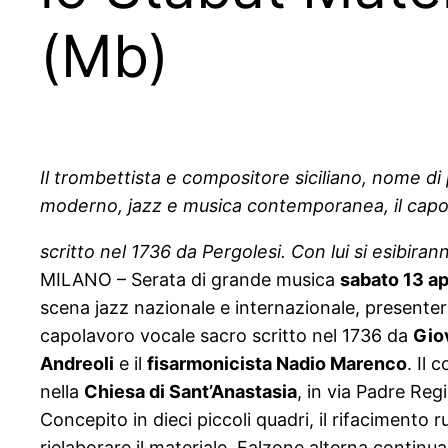
(Mb)
Il trombettista e compositore siciliano, nome di
moderno, jazz e musica contemporanea, il capo
scritto nel 1736 da Pergolesi. Con lui si esibira
MILANO – Serata di grande musica
sabato 13 ap
scena jazz nazionale e internazionale, presente
capolavoro vocale sacro scritto nel 1736 da
Gio
Andreoli
e il
fisarmonicista Nadio Marenco
. Il
nella
Chiesa di Sant’Anastasia
, in via Padre Regi
Concepito in dieci piccoli quadri, il rifacimento ru
rielaborare il materiale, Falzone alterna continua