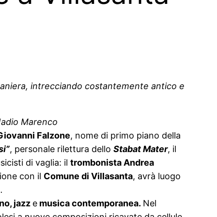
a maniera, intrecciando costantemente antico e
 Nadio Marenco
Giovanni Falzone
, nome di primo piano della
si”
, personale rilettura dello
Stabat Mater
, il
cisti di vaglia: il
trombonista Andrea
ione con il
Comune di Villasanta
, avrà luogo
.
o, jazz
e
musica contemporanea.
Nel
golesi a nuove composizioni ricavate da cellule