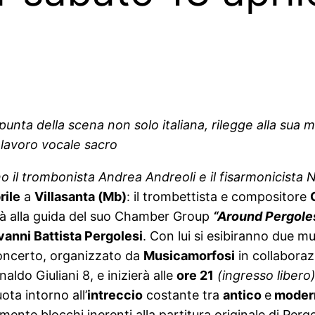
 punta della scena non solo italiana, rilegge alla su
lavoro vocale sacro
nno il trombonista Andrea Andreoli
e il fisarmonicista
rile
a
Villasanta (Mb)
: il trombettista e compositore
rà alla guida del suo Chamber Group
“Around Pergole
vanni Battista Pergolesi
. Con lui si esibiranno due musi
 concerto, organizzato da
Musicamorfosi
in collaboraz
naldo Giuliani 8, e inizierà alle
ore 21
(ingresso libero)
ota intorno all’
intreccio
costante tra
antico
e
modern
mente blocchi inerenti alla partitura originale di Per