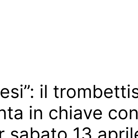
si”: il trombetti
enta in chiave c
 sabato 13 april