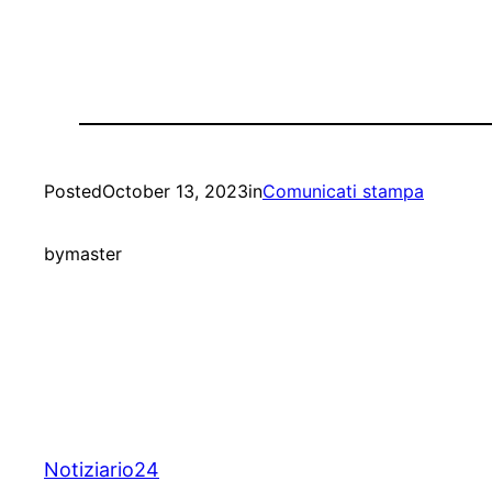
Posted
October 13, 2023
in
Comunicati stampa
by
master
Notiziario24