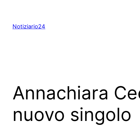
Skip
to
content
Notiziario24
Annachiara Cec
nuovo singolo