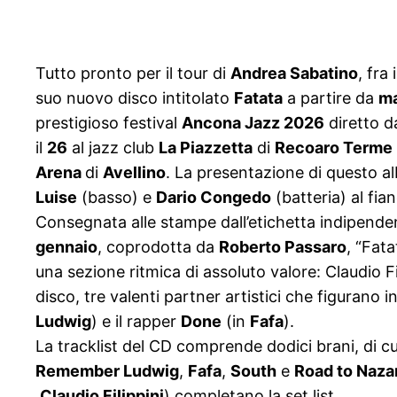
Tutto pronto per il tour di
Andrea Sabatino
, fra
suo nuovo disco intitolato
Fatata
a partire da
ma
prestigioso festival
Ancona Jazz 2026
diretto 
il
26
al jazz club
La Piazzetta
di
Recoaro Terme
Arena
di
Avellino
. La presentazione di questo al
Luise
(basso) e
Dario Congedo
(batteria) al fia
Consegnata alle stampe dall’etichetta indipend
gennaio
, coprodotta da
Roberto Passaro
, “Fat
una sezione ritmica di assoluto valore: Claudio F
disco, tre valenti partner artistici che figurano in
Ludwig
) e il rapper
Done
(in
Fafa
).
La tracklist del CD comprende dodici brani, di cui
Remember Ludwig
,
Fafa
,
South
e
Road to Naza
Claudio Filippini
) completano la set list.