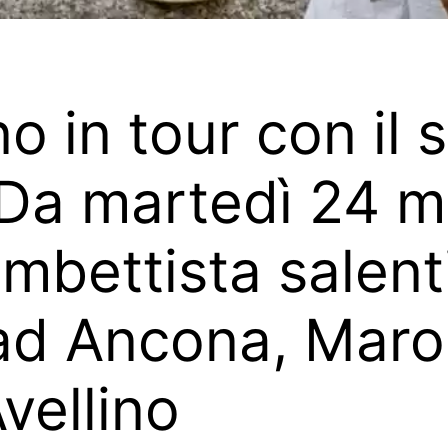
o in tour con il
 Da martedì 24 
ombettista salen
ad Ancona, Maro
vellino