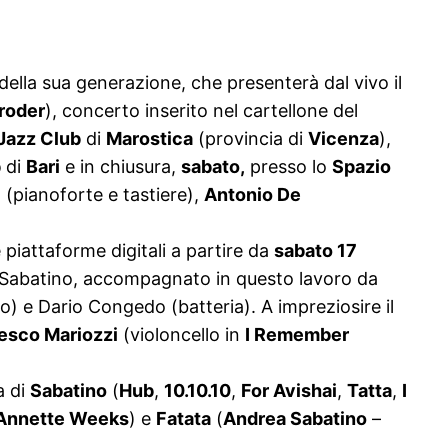
i della sua generazione, che presenterà dal vivo il
roder
), concerto inserito nel cartellone del
Jazz Club
di
Marostica
(provincia di
Vicenza
),
b
di
Bari
e in chiusura,
sabato,
presso lo
Spazio
i
(pianoforte e tastiere),
Antonio De
e piattaforme digitali a partire da
sabato 17
ea Sabatino, accompagnato in questo lavoro da
so) e Dario Congedo (batteria). A impreziosire il
esco Mariozzi
(violoncello in
I Remember
a di
Sabatino
(
Hub
,
10.10.10
,
For Avishai
,
Tatta
,
I
 Annette Weeks
) e
Fatata
(
Andrea Sabatino
–