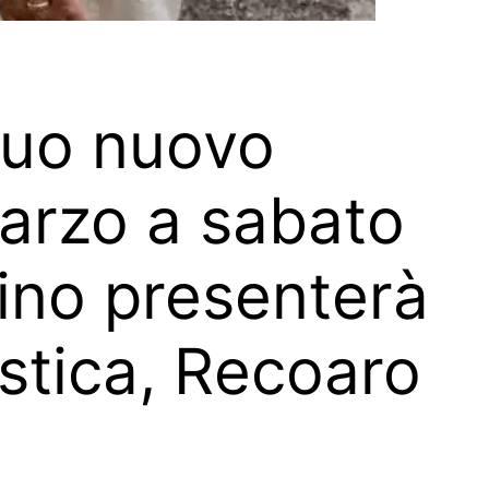
 suo nuovo
marzo a sabato
tino presenterà
stica, Recoaro