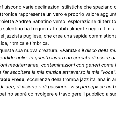
fluiscono varie declinazioni stilistiche che spaziano
elettronica rappresenta un vero e proprio valore aggiun
tta Andrea Sabatino verso l’esplorazione di territori s
sta salentino ha frequentato abitualmente negli ultimi 
del jazzista pugliese, che crea una sapida commistion
ca, ritmica e timbrica.
i questa sua nuova creatura: «
Fatata
è il disco della m
ndide figlie. In questo lavoro ho cercato di uscire dai
zioni mediterranee, contaminazioni con generi come il 
far ascoltare la mia musica attraverso la mia “voce”, 
Paolo Fresu
, eccellenza della tromba jazz italiana in 
di idee, di visione e di passione. Vi si percepisce u
abatino saprà coinvolgere e travolgere il pubblico a su