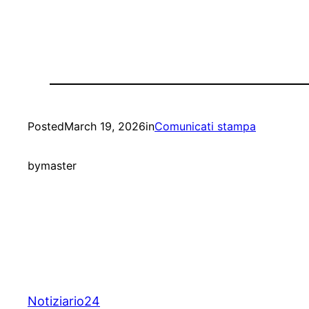
Posted
March 19, 2026
in
Comunicati stampa
by
master
Notiziario24