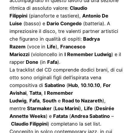
accompagnato in questo lavoro da una sezione
ritmica di assoluto valore:
Claudio
Filippini
(pianoforte e tastiere),
Antonio De
Luise
(basso) e
Dario Congedo
(batteria). A
impreziosire il disco, tre valenti partner artistici
che figurano in qualità di ospiti:
Badrya
Razem
(voce in
Life
),
Francesco
Mariozzi
(violoncello in
I Remember Ludwig
) e il
rapper
Done
(in
Fafa
).
La tracklist del CD comprende dodici brani, di cui
otto sono originali figli dell’ispirata vena
compositiva di
Sabatino
(
Hub
,
10.10.10
,
For
Avishai
,
Tatta
,
I Remember
Ludwig
,
Fafa
,
South
e
Road to Nazareth
),
mentre
Starmaker
(
Lou Marini
),
Life
(
Desirée
Annette Weeks
) e
Fatata
(
Andrea Sabatino
–
Claudio Filippini
) completano la set list.
Concepito in solco contemporary jazz, in cui