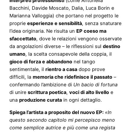
interpreti professionisti
(come Antonella
Bacchini, Davide Moscato, Dalia, Luca Borin e
Marianna Valloggia) che portano nel progetto le
proprie
esperienze e sensibilità
, senza snaturare
l’idea originaria. Ne risulta un
EP coeso ma
sfaccettato
, dove le relazioni vengono osservate
da angolazioni diverse – le riflessioni sul
destino
umano
, la scelta consapevole della coppia, il
gioco di forza e abbandono
nel tango
sentimentale, il
rientro a casa
dopo prove
difficili, la
memoria che ridefinisce il passato
–
confermando l’ambizione di
Un bacio di fortuna
di unire
scrittura poetica
,
voci di alto livello
e
una
produzione curata
in ogni dettaglio.
Spiega l’artista a proposito del nuovo EP:
«In
questo secondo capitolo mi percepisco meno
come semplice autrice e più come una regista