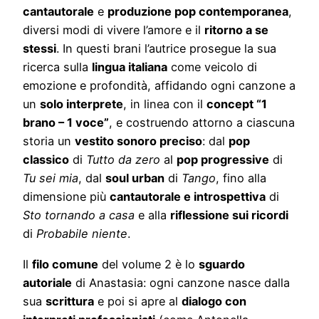
cantautorale
e
produzione pop contemporanea
,
diversi modi di vivere l’amore e il
ritorno a se
stessi
. In questi brani l’autrice prosegue la sua
ricerca sulla
lingua italiana
come veicolo di
emozione e profondità, affidando ogni canzone a
un
solo interprete
, in linea con il
concept “1
brano – 1 voce”
, e costruendo attorno a ciascuna
storia un
vestito sonoro preciso
: dal
pop
classico
di
Tutto da zero
al
pop progressive
di
Tu sei mia
, dal
soul urban
di
Tango
, fino alla
dimensione più
cantautorale e introspettiva
di
Sto tornando a casa
e alla
riflessione sui ricordi
di
Probabile niente
.
Il
filo comune
del volume 2 è lo
sguardo
autoriale
di Anastasia: ogni canzone nasce dalla
sua
scrittura
e poi si apre al
dialogo con