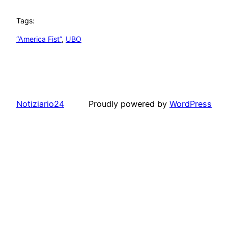
Tags:
“America Fist”
, 
UBO
Notiziario24
Proudly powered by
WordPress