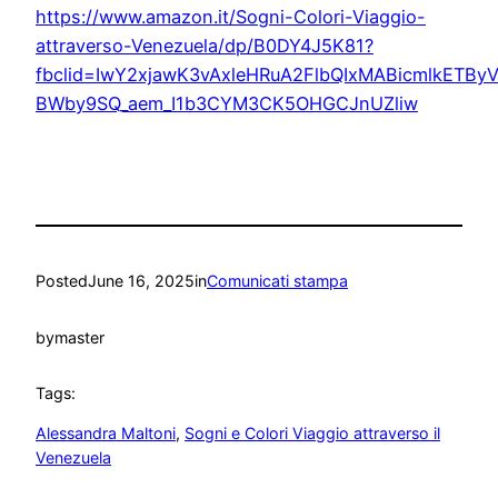
https://www.amazon.it/Sogni-Colori-Viaggio-
attraverso-Venezuela/dp/B0DY4J5K81?
fbclid=IwY2xjawK3vAxleHRuA2FlbQIxMABicmlkE
BWby9SQ_aem_I1b3CYM3CK5OHGCJnUZliw
Posted
June 16, 2025
in
Comunicati stampa
by
master
Tags:
Alessandra Maltoni
, 
Sogni e Colori Viaggio attraverso il
Venezuela