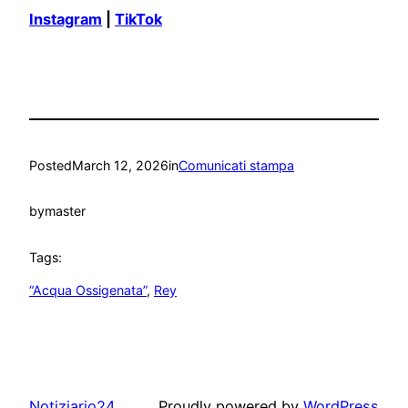
Instagram
|
TikTok
Posted
March 12, 2026
in
Comunicati stampa
by
master
Tags:
“Acqua Ossigenata”
, 
Rey
Notiziario24
Proudly powered by
WordPress