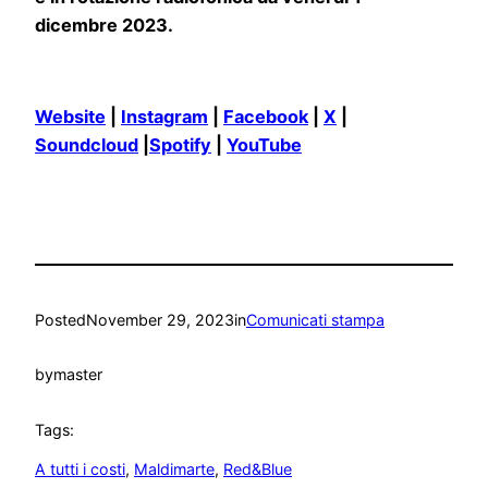
dicembre 2023.
Website
|
Instagram
|
Facebook
|
X
|
Soundcloud
|
Spotify
|
YouTube
Posted
November 29, 2023
in
Comunicati stampa
by
master
Tags:
A tutti i costi
, 
Maldimarte
, 
Red&Blue